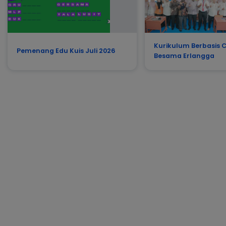
Kurikulum Berbasis C
Pemenang Edu Kuis Juli 2026
Besama Erlangga
nerbit
langga
fficial