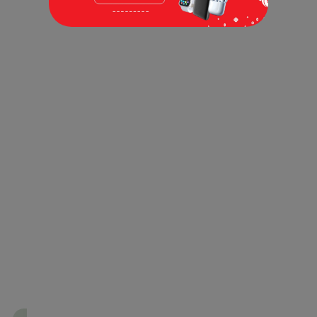
Guru & Sekolah
Penulis & Imprint
Umum
Buku
Terbit
Minggu ini