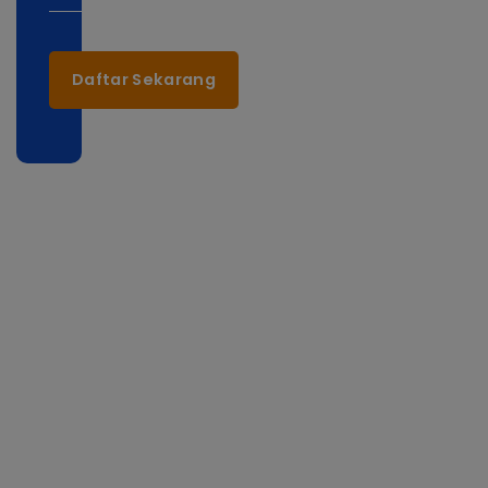
Daftar Sekarang
eep
ouch!