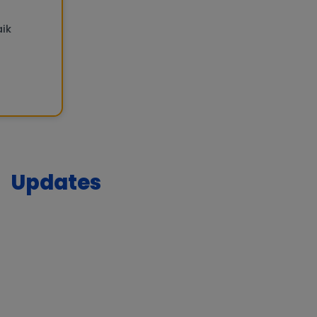
aik
Updates