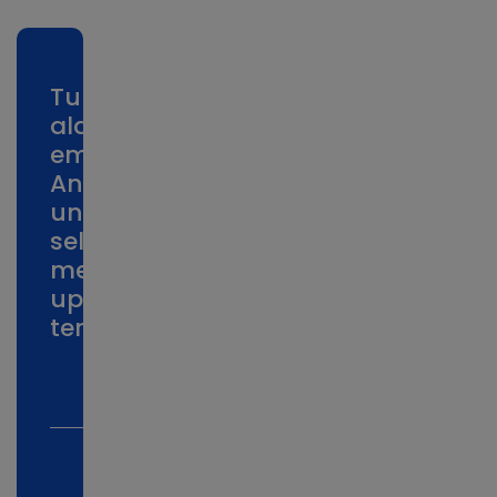
Tuliskan
alamat
email
Anda
untuk
selalu
mendapatkan
update
terbaru