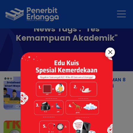
News Tags : "Tes
Kemampuan Akademik"
Penerbit Erlangga dan SMAN 8
Jakarta Siapkan Strategi
Sukses TKA 2025
18 Aug 2025 |
Berita
SPM Plus TKA SD/MI 2026
12 Aug 2025 |
Resensi Buku