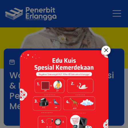
02 Jun 2026
Workshop Implementasi
& Langkah Nyata
Pembelajaran
Mendalam Di Paud