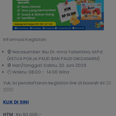
Informasi Kegiatan
🧕 Narasumber: Ibu Dr. Irma Yuliantina, M.Pd.
(KETUA POKJA PAUD BAN PAUD DIKDASMEN)
📆 Hari/tanggal: Sabtu, 20 Juni 2026
🕘 Waktu: 08.00 - 14.00 Wita
Yuk, isi pendaftaran kegiatan link di bawah ini 👇🏻
👇🏻👇🏻
KLIK DI SINI
HTM
: Rp 50.000,-